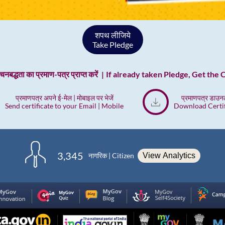
शपथ लीजिये
Take Pledge
वचनबद्धता का प्रमाण-पत्र प्राप्त करें
If already taken Pledge, Get the
प्रमाणपत्र अपने ई-मेल | मोबाइल पर भेजें
प्रमाणपत्र डाउन
Send certificate to your Email | Mobile
Download Certif
3,345
नागरिक | Citizen
View Analytics