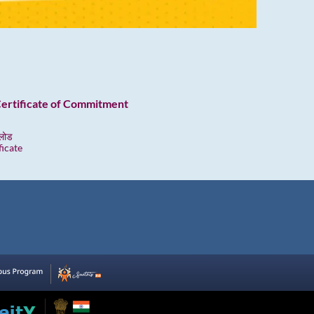
 Certificate of Commitment
लोड
icate